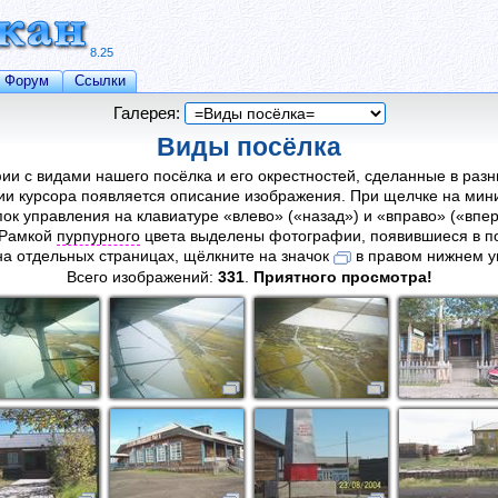
8.25
Форум
Ссылки
Галерея:
Виды посёлка
ии с видами нашего посёлка и его окрестностей, сделанные в раз
и курсора появляется описание изображения. При щелчке на ми
ок управления на клавиатуре «влево» («назад») и «вправо» («впер
 Рамкой
пурпурного
цвета выделены фотографии, появившиеся в по
на отдельных страницах, щёлкните на значок
в правом нижнем у
Всего изображений:
331
.
Приятного просмотра!