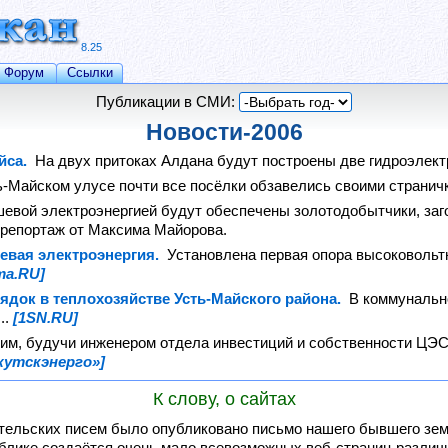
8.25
Форум
Ссылки
Публикации в СМИ:
Новости-2006
айса.
На двух притоках Алдана будут построены две гидроэлектр
ь-Майском улусе почти все посёлки обзавелись своими страничк
евой электроэнергией будут обеспечены золотодобытчики, заго
репортаж от Максима Майорова.
евая электроэнергия.
Установлена первая опора высоковольт
та.RU]
ядок в теплохозяйстве Усть-Майского района.
В коммунальн
..
[1SN.RU]
им, будучи инженером отдела инвестиций и собственности ЦЭС 
кутскэнерго»]
К слову, о сайтах
тельских писем было опубликовано письмо нашего бывшего зем