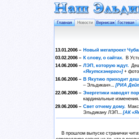
Главная
Новости
Вернисаж
Гостевая
13.01.2006 –
Новый мегапроект Чуб
03.02.2006 –
К слову, о сайтах.
В Уст
14.06.2006 –
ЛЭП, которую ждут.
Деш
«Якутскэнерго»]
+ фото
16.06.2006 –
В Якутию приходит деш
– Эльдикан»...
[РИА Дей
22.06.2006 –
Энергетики наводят пор
кардинальные изменения.
29.06.2006 –
Свет отчему дому.
Макс
Эльдикану ЛЭП...
[АК «Я
В прошлом выпуске странички чита