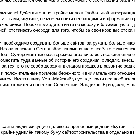
публике создаётся очень мало всевозможных веб-страниц различ
одмечено! Действительно, крайне мало в Глобальной информацио
 мы сами, якутяне, не можем найти необходимой информации о р
о человека. Порою приходится идти по морозу в ближайшую от д
ей, отстаивать очереди для того, чтобы за свои кровные отска
 необходимо создавать больше сайтов, загружать больше инфо
 Недавно искал в Сети любое напоминание о посёлке Нижнеянске
 Порт. Судоремонтные мастерские» ограничились все сведения 
поместить туда данные об истории его создания, о людях, внес
а тех, кто не особо дорожит вкладом предков в развитие родно
ке и положительные примеры бережного и внимательного отноше
 учится. Имею в виду Усть-Майский улус, где почти все посёлки
ы имеют жители посёлков Солнечный, Эльдикан, Бриндакит, Ыны
и сайты люди, живущие далеко за пределами родной Якутии, – в 
крайне удивлён такому буму сайтостроительства в отдельно взя