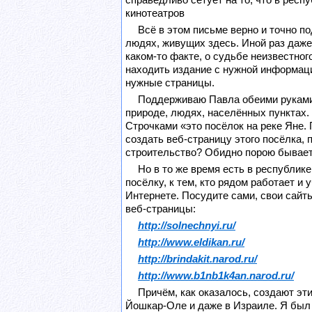
справедливо сетует на то, что в рес
кинотеатров
Всё в этом письме верно и точно п
людях, живущих здесь. Иной раз даже
каком-то факте, о судьбе неизвестног
находить издание с нужной информаци
нужные страницы.
Поддерживаю Павла обеими руками:
природе, людях, населённых пунктах.
Строчками «это посёлок на реке Яне.
создать веб-страницу этого посёлка, 
строительство? Обидно порою бывает з
Но в то же время есть в республи
посёлку, к тем, кто рядом работает и
Интернете. Посудите сами, свои сайт
веб-страницы:
http://solnechnyi.ru/
http://www.eldikan.ru/
http://brindakit.narod.ru/
http://www.b1nb1k4an.narod.ru/
Причём, как оказалось, создают эт
Йошкар-Оле и даже в Израиле. Я был 