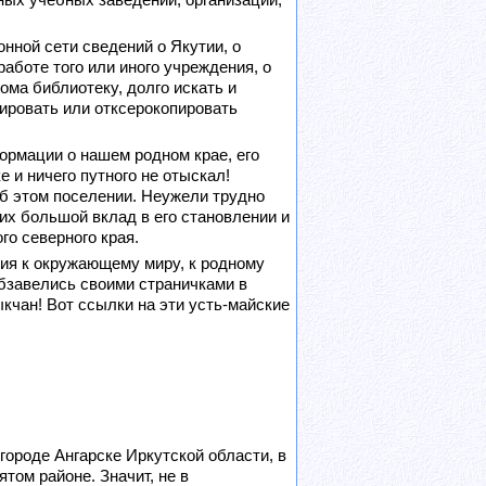
ных учебных заведений, организаций,
нной сети сведений о Якутии, о
аботе того или иного учреждения, о
ома библиотеку, долго искать и
нировать или отксерокопировать
рмации о нашем родном крае, его
 и ничего путного не отыскал!
об этом поселении. Неужели трудно
ших большой вклад в его становлении и
го северного края.
ния к окружающему миру, к родному
 обзавелись своими страничками в
кчан! Вот ссылки на эти усть-майские
городе Ангарске Иркутской области, в
том районе. Значит, не в