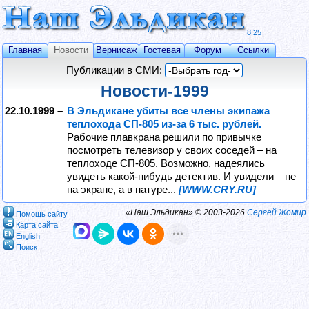
8.25
Главная
Новости
Вернисаж
Гостевая
Форум
Ссылки
Публикации в СМИ:
Новости-1999
22.10.1999 –
В Эльдикане убиты все члены экипажа
теплохода СП-805 из-за 6 тыс. рублей.
Рабочие плавкрана решили по привычке
посмотреть телевизор у своих соседей – на
теплоходе СП-805. Возможно, надеялись
увидеть какой-нибудь детектив. И увидели – не
на экране, а в натуре...
[WWW.CRY.RU]
«Наш Эльдикан» © 2003-2026
Сергей Жомир
Помощь сайту
Карта сайта
English
Поиск