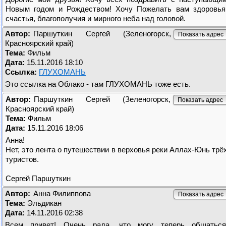
Новым годом и Рождеством! Хочу Пожелать вам здоровья
счастья, благополучия и мирного неба над головой.
Автор:
Паршуткин Сергей (Зеленогорск,
Пoказaть адpеc
Красноярский край)
Тема:
Фильм
Дата:
15.11.2016 18:10
Ссылка:
ГЛУХОМАНЬ
Это ссылка на Облако - там ГЛУХОМАНЬ тоже есть.
Автор:
Паршуткин Сергей (Зеленогорск,
Пoказaть адpеc
Красноярский край)
Тема:
Фильм
Дата:
15.11.2016 18:06
Анна!
Нет, это лента о путешествии в верховья реки Аллах-Юнь трё
туристов.
Сергей Паршуткин
Автор:
Анна Филиппова
Пoказaть адpеc
Тема:
Эльдикан
Дата:
14.11.2016 02:38
Всем привет! Очень рада, что могу теперь общаться