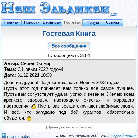
8.25
Главная
Новости
Вернисаж
Гостевая
Форум
Ссылки
Гостевая Книга
Все сообщения
ID сообщения: 3184
Автор:
Сергей Жомир
Тема:
С Новым 2022 годом!
Дата:
31.12.2021 18:00
Дорогие друзья! Поздравляю вас с Новым 2022 годом!
Пусть этот год принесёт вам только всё самое лучшее.
Пусть вам сопутствует удача, успех и везение. Желаю всем
крепкого здоровья, настоящего счастья и хорошего
настроения.
Пусть вас всегда окружают любимые люди.
И всё, что загадано под бой курантов, обязательно
сбудется.
[ Время указано московское ]
«Наш Эльдикан» © 2003-2026
Сергей Жомир
Помощь сайту