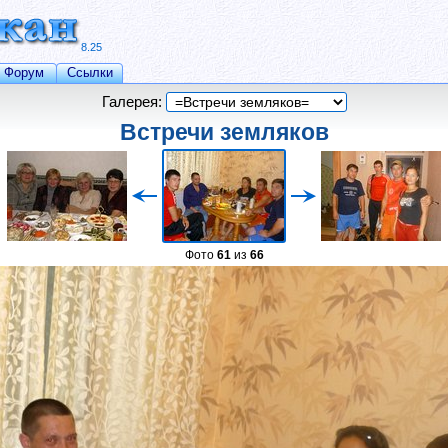
8.25
Форум
Ссылки
Галерея:
Встречи земляков
Фото
61
из
66