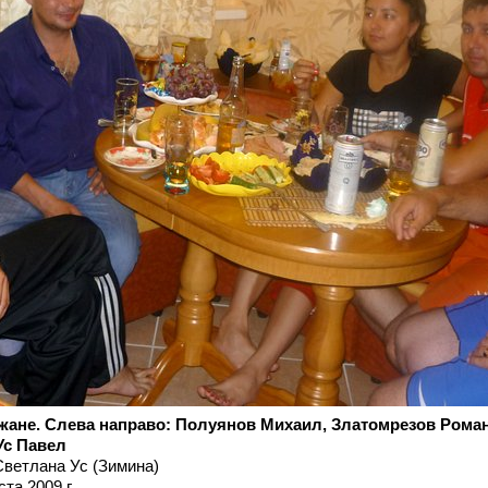
жане. Слева направо: Полуянов Михаил, Златомрезов Рома
Ус Павел
ветлана Ус (Зимина)
та 2009 г.