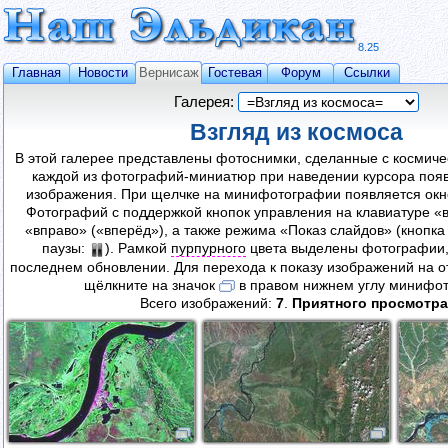
8.25
Главная
Новости
Вернисаж
Гостевая
Форум
Ссылки
Галерея:
Взгляд из космоса
В этой галерее представлены фотоснимки, сделанные с космиче
каждой из фотографий-миниатюр при наведении курсора поя
изображения. При щелчке на минифотографии появляется окн
Фотографий с поддержкой кнопок управления на клавиатуре «в
«вправо» («вперёд»), а также режима «Показ слайдов» (кнопка
паузы:
). Рамкой
пурпурного
цвета выделены фотографии,
последнем обновлении. Для перехода к показу изображений на о
щёлкните на значок
в правом нижнем углу минифо
Всего изображений:
7
.
Приятного просмотра