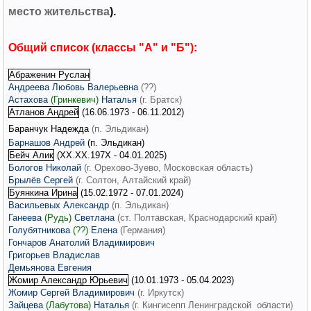
место жительства
).
Общий список (классы "А" и "Б"):
Абраженин Руслан
Андреева Любовь Валерьевна
(??)
Астахова
(Гринкевич)
Наталья
(г. Братск)
Атланов Андрей
(16.06.1973 - 06.11.2012)
Баранчук Надежда
(п. Эльдикан)
Барнашов Андрей
(п. Эльдикан)
Бейч Алик
(ХХ.ХХ.197Х - 04.01.2025)
Бологов Николай
(г. Орехово-Зуево, Московская область)
Брылёв Сергей
(г. Солтон, Алтайский край)
Буянкина Ирина
(15.02.1972 - 07.01.2024)
Васильевых Александр
(п. Эльдикан)
Ганеева
(Рудь)
Светлана
(ст. Полтавская
, Краснодарский край
)
Голубятникова
(??)
Елена
(Германия)
Гончаров Анатолий Владимирович
Григорьев Владислав
Демьянова Евгения
Жомир Александр Юрьевич
(10.01.1973 - 05.04.2023)
Жомир Сергей Владимирович
(г. Иркутск)
Зайцева
(Лабутова)
Наталья
(г. Кингисепп Ленинградской области)