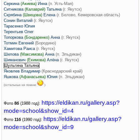
Серкина
(Акиева)
Инна
(п. Усть-Мая)
Ситникова
(Калаврий)
Татьяна
(г. Якутск)
Скрябина
(Швецова)
Елена
(г. Белово
, Кемеровская область
)
Сонин
Виталий
(г. Якутск)
Тарасенко Юлия
Терентьев Олег
Топоркова
(Бондаренко)
Анна
(г. Якутск)
Тотмин Евгений
(Бородино)
Хамитова Раиса
(г. Якутск)
Шилова
(Максимова)
Анна
(п. Эльдикан)
Шиманович
(Екимова)
Алёна
(г. Якутск)
Шульгина Татьяна
Яковлев Владимир
(Краснодарский край)
Яшкова
(Афанасьева)
Юлия
(п. Эльдикан)
(остальных не помню
)
https://eldikan.ru/gallery.asp?
Фото
8б
(1988 год):
mode=school&show_id=4
https://eldikan.ru/gallery.asp?
Фото
11б
(1990 год):
mode=school&show_id=9