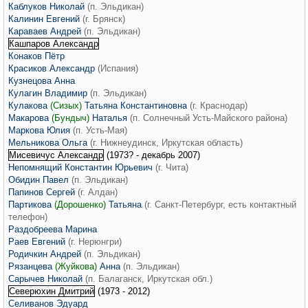
Каблуков Николай
(п. Эльдикан)
Калинин Евгений
(г. Брянск)
Караваев Андрей
(п. Эльдикан)
Кашпаров Александр
Конаков Пётр
Красиков Александр
(Испания)
Кузнецова Анна
Кулагин Владимир
(п. Эльдикан)
Кулакова
(Сизых)
Татьяна Константиновна
(г. Краснодар)
Макарова
(Бундыч)
Наталья
(п. Солнечный Усть-Майского района)
Маркова Юлия
(п. Усть-Мая)
Мельникова Ольга
(г. Нижнеудинск, Иркутская область)
Мисевичус Александр
(1973? - декабрь 2007)
Непомнящий Константин Юрьевич
(г. Чита)
Обидин Павел
(п. Эльдикан)
Папинов Сергей
(г. Алдан)
Партикова
(Дорошенко)
Татьяна
(г. Санкт-Петербург, есть контактный
телефон)
Раздобреева Марина
Раев Евгений
(г. Нерюнгри)
Родичкин Андрей
(п. Эльдикан)
Рязанцева
(Жуйкова)
Анна
(п. Эльдикан)
Сарычев Николай
(п. Балаганск, Иркутская обл.)
Северюхин Дмитрий
(1973 - 2012)
Селиванов Эдуард